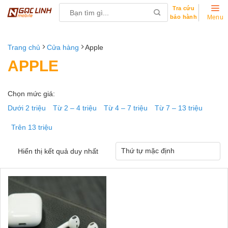
Skip
Search
Tra cứu
to
bảo hành
for:
Menu
content
Trang chủ
Cửa hàng
Apple
APPLE
Chọn mức giá:
Dưới 2 triệu
Từ 2 – 4 triệu
Từ 4 – 7 triệu
Từ 7 – 13 triệu
Trên 13 triệu
Hiển thị kết quả duy nhất