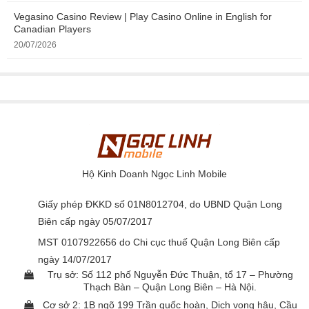
Trên Macbook Pro Retina 13inch MR9Q2, một
Vegasino Casino Review | Play Casino Online in English for
Canadian Players
mình chip T2 đảm nhận hết tất cả các tác vụ điều
20/07/2026
khiển ổ đĩa, điều khiển hệ thống, quạt tản nhiệt,
boot và âm thanh.Việc sử dụng T2 sẽ cho phép
Apple có nhiều quyền kiểm soát hơn với máy
tính, giảm sự phụ thuộc vào các bên thứ ba và có
thể đảm bảo hiệu năng của máy ở mức tối ưu
nhất trong khi tăng cường tính bảo mật. Nó cũng
sẽ boot máy 2 lần để đảm bảo an toàn, không bị
Hộ Kinh Doanh Ngọc Linh Mobile
firmware tùy chỉnh xâm nhập và lấy dữ liệu trong
Giấy phép ĐKKD số 01N8012704, do UBND Quận Long
khi không làm chậm hay kéo dài thời gian boot.
Biên cấp ngày 05/07/2017
T2 cũng chịu trách nhiệm kiểm soát Touch Bar,
MST 0107922656 do Chi cục thuế Quận Long Biên cấp
cảm biến vân tay và các thao tác xác thực.
ngày 14/07/2017
Trụ sở: Số 112 phố Nguyễn Đức Thuận, tổ 17 – Phường
Màn hình Retina công nghệ True Tone
Thạch Bàn – Quận Long Biên – Hà Nội.
Cơ sở 2: 1B ngõ 199 Trần quốc hoàn, Dịch vọng hậu, Cầu