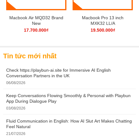
nhỏ gọn bao gồm 30.41 x 21.24 x 1.49 cm. Với
phiên bản MR9Q2 đây là màu xám (Gray) sang
Macbook Air MQD32 Brand
Macbook Pro 13 inch
trọng vốn thấy trên các sản phẩm trong hệ sinh
New
MXK32 LL/A
thái Apple.
17.700.000
₫
19.500.000
₫
Cấu hình
Tin tức mới nhất
Macbook Pro Retina 13inch MR9Q2 được trang
bị cấu hình mạnh mẽ Intel Core i5 4 nhân
Check https://playbun-ai.site for Immersive AI English
Conversation Partners in the UK
2.3GHz, Turbo Boost lên tới 3.8GHz. Với Ram
06/08/2026
8G, ổ cứng 256Gb cho bạn một không gian lưu
trữ thông tin tài liệu hoàn hảo, card đồ họa Intel
Keep Conversations Flowing Smoothly & Personal with Playbun
App During Dialogue Play
Iris Plus Graphics 655 hỗ trợ lí tưởng cho công
03/08/2026
việc thiết kế đồ họa của bạn.
Fluid Communication in English: How AI Slut Art Makes Chatting
Feel Natural
Chip Apple T2
21/07/2026