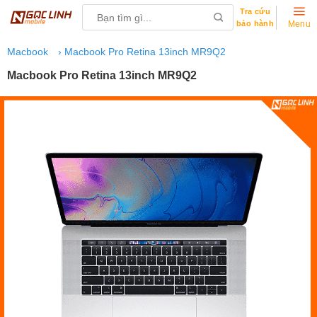
Skip
Search
Tra cứu
to
bảo hành
for:
Menu
content
Macbook
› Macbook Pro Retina 13inch MR9Q2
Macbook Pro Retina 13inch MR9Q2