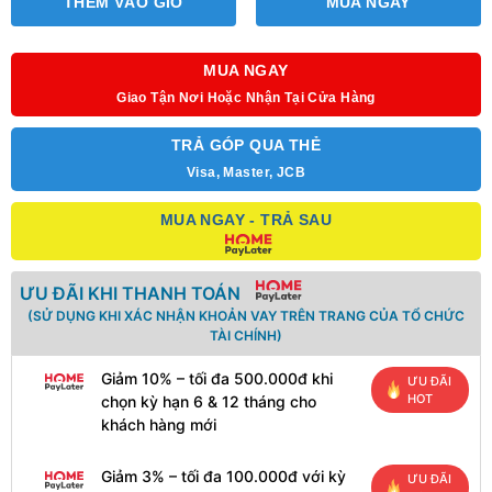
THÊM VÀO GIỎ
MUA NGAY
MUA NGAY
Giao Tận Nơi Hoặc Nhận Tại Cửa Hàng
TRẢ GÓP QUA THẺ
Visa, Master, JCB
MUA NGAY - TRẢ SAU
ƯU ĐÃI KHI THANH TOÁN
(SỬ DỤNG KHI XÁC NHẬN KHOẢN VAY TRÊN TRANG CỦA TỔ CHỨC
TÀI CHÍNH)
Giảm 10% – tối đa 500.000đ khi
ƯU ĐÃI
HOT
chọn kỳ hạn 6 & 12 tháng cho
khách hàng mới
Giảm 3% – tối đa 100.000đ với kỳ
ƯU ĐÃI